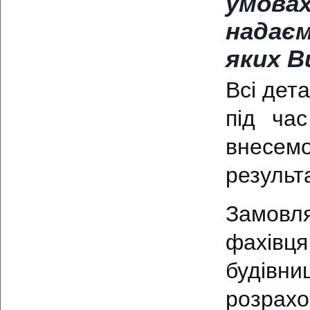
умовах
надає
яких В
Всі дет
під ча
внесемо
результ
Замовл
фахівця
будівни
розрахо