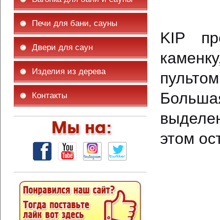
Печи для бани, сауны
KIP пр
Двери для саун
каменку
Изделия из дерева
пульто
Больша
Контакты
выделе
этом ос