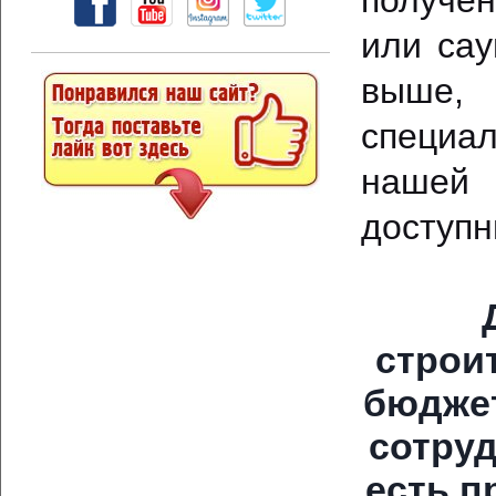
получен
или сау
выше, 
специал
нашей 
доступн
строи
бюджет
сотруд
есть п