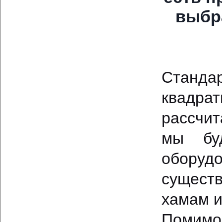
выбр
Станд
квадр
рассчит
мы буд
обору
сущест
хамам и
Помимо