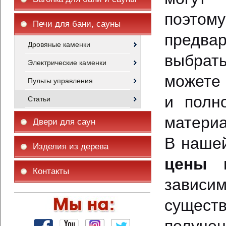
поэто
Печи для бани, сауны
предвар
Дровяные каменки
выбрать
Электрические каменки
можете 
Пульты управления
и полн
Статьи
материа
Двери для саун
В наше
Изделия из дерева
цены
н
Контакты
зависим
сущест