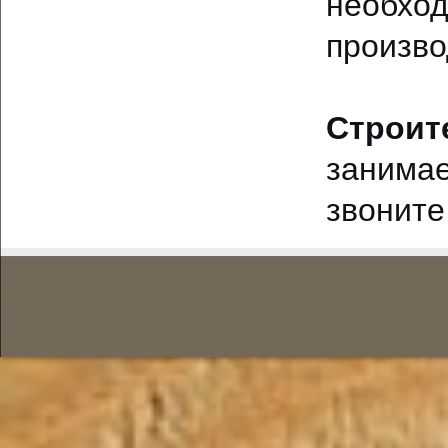
необхо
произво
Строит
занима
звоните