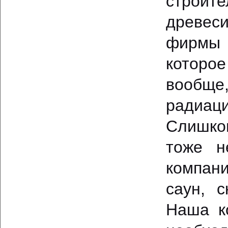
строит
древес
фирмы 
которо
вообще,
радиаци
Слишко
тоже н
компан
саун, 
Наша к