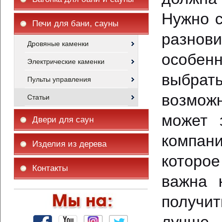
Нужно с
Печи для бани, сауны
разнов
Дровяные каменки
особен
Электрические каменки
выбрать
Пульты управления
возмож
Статьи
может 
Двери для саун
компан
Изделия из дерева
которое
Контакты
важна 
получит