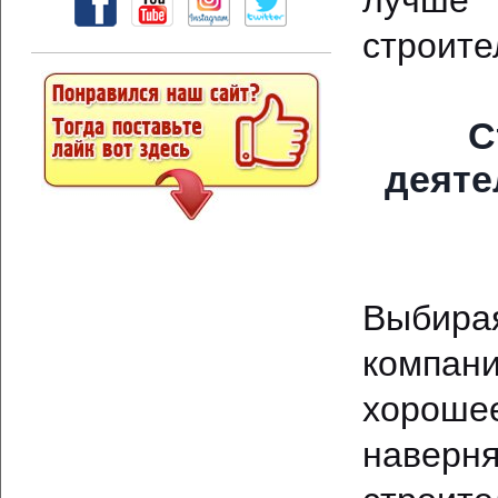
лучше 
строите
С
деяте
Выбира
компан
хороше
наверня